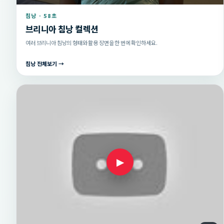
침낭 · 58초
브리니아 침낭 컬렉션
여러 브리니아 침낭의 형태와 활용 장면을 한 번에 확인하세요.
침낭 전체보기 →
▶