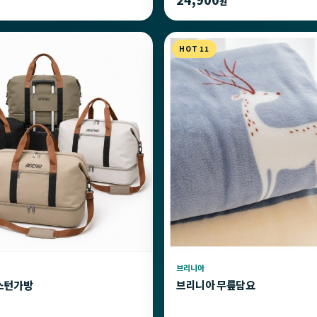
원
HOT 11
브리니아
스턴가방
브리니아 무릎담요