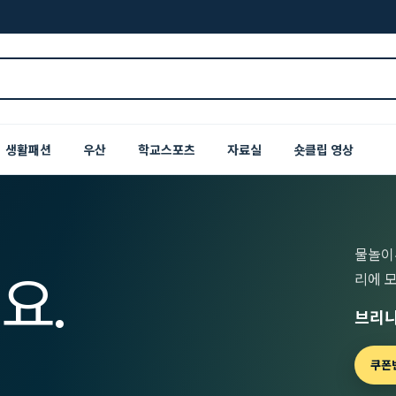
생활패션
우산
학교스포츠
자료실
숏클립 영상
물놀이
요.
리에 
브리니
쿠폰번