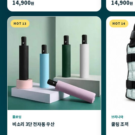
14,900
14,900
원
원
HOT 13
HOT 14
플로잉
브리니아
비소리 3단 전자동 우산
쿨링 조끼