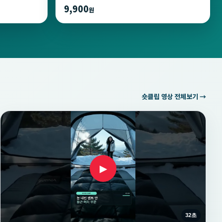
9,900
원
숏클립 영상 전체보기 →
▶
32초