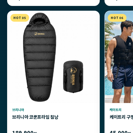
HOT 05
HOT 06
브리니아
케이트리
브리니아 코쿤프라임 침낭
케이트리 구
189,900
45,000