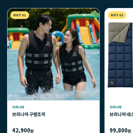
HOT 01
HOT 02
브리니아
브리니아
브리니아 구명조끼
브리니아 네
42,900
99,800
원
원