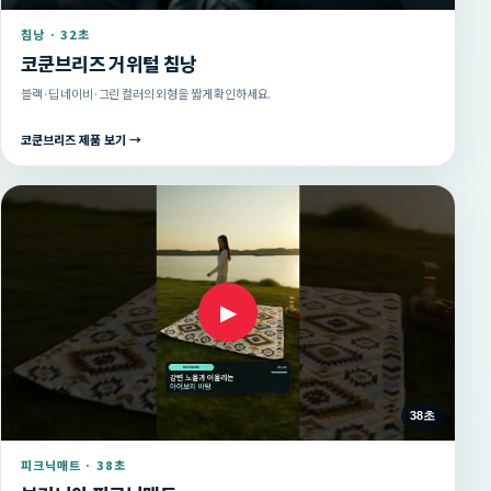
침낭 · 32초
코쿤브리즈 거위털 침낭
블랙·딥 네이비·그린 컬러의 외형을 짧게 확인하세요.
코쿤브리즈 제품 보기 →
▶
38초
피크닉매트 · 38초