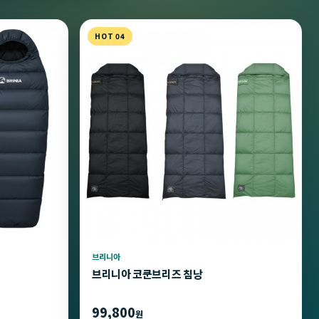
HOT 04
브리니아
브리니아 코쿤브리즈 침낭
99,800
원