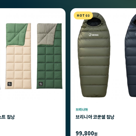
HOT 03
브리니아
스트 침낭
브리니아 코쿤쉘 침낭
99,800
원