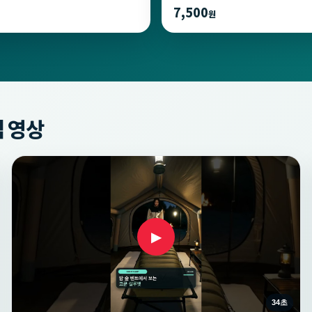
7,500
원
 영상
▶
34초