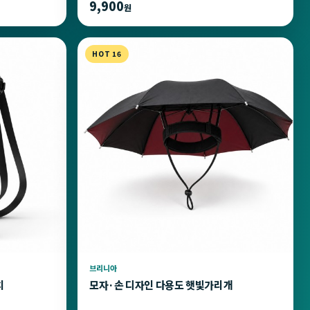
9,900
원
HOT 16
브리니아
치
모자·손 디자인 다용도 햇빛가리개