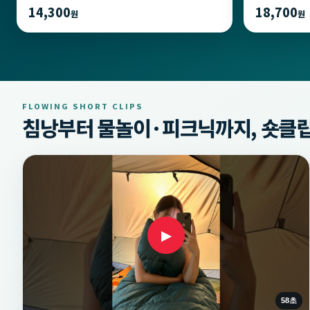
14,300
18,700
원
원
FLOWING SHORT CLIPS
침낭부터 물놀이·피크닉까지, 숏클립
▶
58초