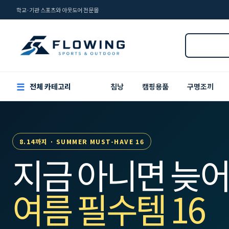
학교·기관 스포츠와 아웃도어 전문몰
☰
전체 카테고리
침낭
캠핑용품
구명조끼
8.14까지 · SUMMER MUST-HAVE 16
지금 아니면 늦어
여름 필수템 16