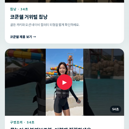
침낭 · 34초
코쿤쉘 거위털 침낭
골든 카키와 오션 네이비 컬러의 외형을 짧게 확인하세요.
코쿤쉘 제품 보기 →
▶
54초
구명조끼 · 54초