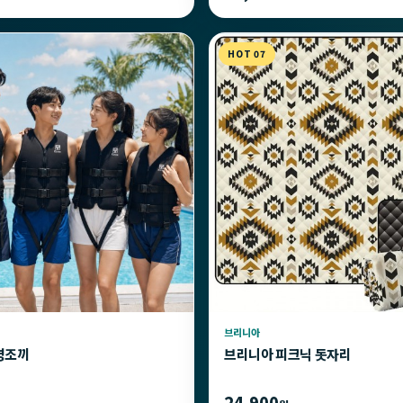
HOT 07
브리니아
명조끼
브리니아 피크닉 돗자리
24,900