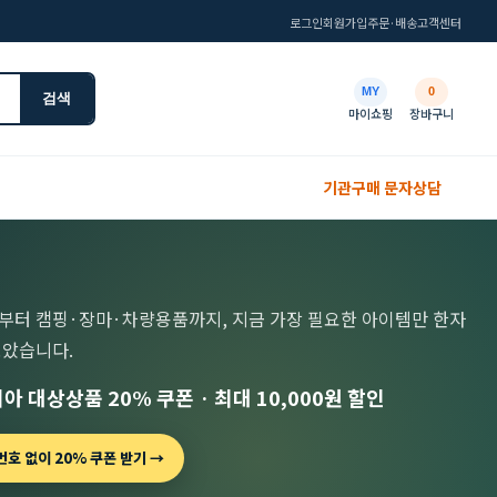
로그인
회원가입
주문·배송
고객센터
MY
0
검색
마이쇼핑
장바구니
기관구매 문자상담
부터 캠핑·장마·차량용품까지, 지금 가장 필요한 아이템만 한자
모았습니다.
아 대상상품 20% 쿠폰 · 최대 10,000원 할인
호 없이 20% 쿠폰 받기 →