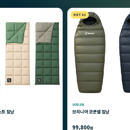
HOT 03
브리니아
스트 침낭
브리니아 코쿤쉘 침낭
99,800
원