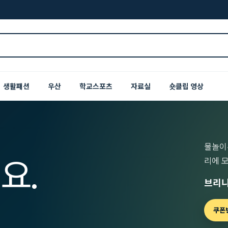
생활패션
우산
학교스포츠
자료실
숏클립 영상
물놀이
요.
리에 
브리니
쿠폰번