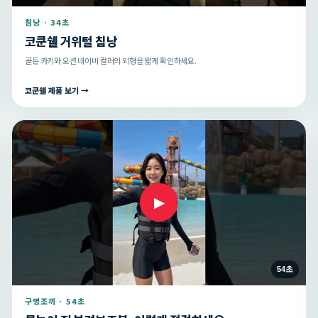
침낭 · 34초
코쿤쉘 거위털 침낭
골든 카키와 오션 네이비 컬러의 외형을 짧게 확인하세요.
코쿤쉘 제품 보기 →
▶
54초
구명조끼 · 54초