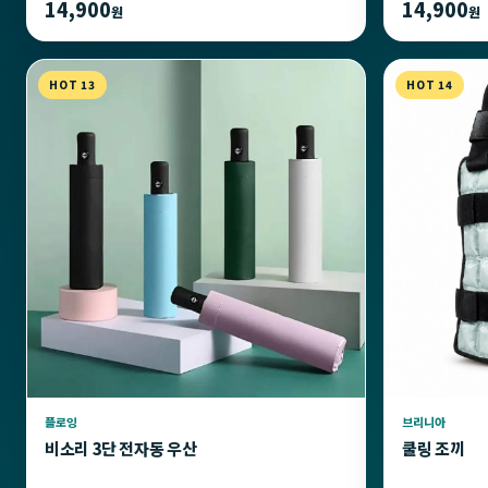
14,900
14,900
원
원
HOT 13
HOT 14
플로잉
브리니아
비소리 3단 전자동 우산
쿨링 조끼