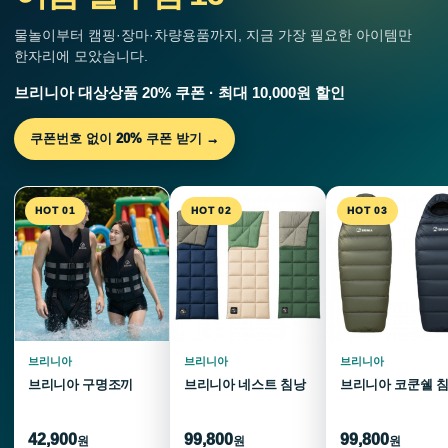
물놀이부터 캠핑·장마·차량용품까지, 지금 가장 필요한 아이템만
한자리에 모았습니다.
브리니아 대상상품 20% 쿠폰 · 최대 10,000원 할인
쿠폰번호 없이 20% 쿠폰 받기 →
HOT 01
HOT 02
HOT 03
브리니아
브리니아
브리니아
브리니아 구명조끼
브리니아 네스트 침낭
브리니아 코쿤쉘 
42,900
99,800
99,800
원
원
원