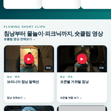
FLOWING SHORT CLIPS
침낭부터 물놀이·피크닉까지, 숏클립 영상
숏클립 영상 전체보기 →
▶
▶
58초
34초
침낭 · 58초
침낭 · 34초
브리니아 침낭 컬렉션
코쿤쉘 거위털 침낭
침낭 전체보기 →
코쿤쉘 제품 보기 →