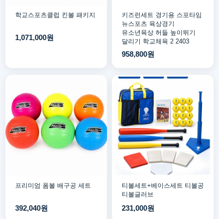
학교스포츠클럽 킨볼 패키지
키즈런세트 경기용 스포타임
뉴스포츠 육상경기
유소년육상 허들 높이뛰기
1,071,000원
달리기 학교체육 2 2403
958,800원
프리미엄 폼볼 배구공 세트
티볼세트+베이스세트 티볼공
티볼글러브
392,040원
231,000원