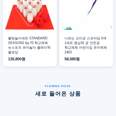
볼링놀이세트 STANDARD
나르는 꼬리공 스포타임 6색
SEASON2 fpj-70 학교체육
1세트 원심력 공 안전공
뉴스포츠 유아놀이 플레이잭
학교체육 어린이집 유아체육
플로잉
2403
130,800원
58,080원
새로 들어온 상품