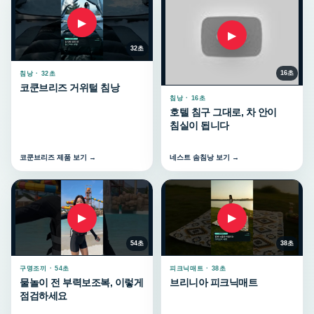
▶
▶
32초
16초
침낭 · 32초
코쿤브리즈 거위털 침낭
침낭 · 16초
호텔 침구 그대로, 차 안이
침실이 됩니다
코쿤브리즈 제품 보기 →
네스트 솜침낭 보기 →
▶
▶
54초
38초
구명조끼 · 54초
피크닉매트 · 38초
물놀이 전 부력보조복, 이렇게
브리니아 피크닉매트
점검하세요