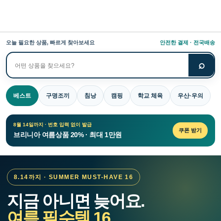
오늘 필요한 상품, 빠르게 찾아보세요
안전한 결제 · 전국배송
⌕
상
품
검
베스트
구명조끼
침낭
캠핑
학교 체육
우산·우의
색
8월 14일까지 · 번호 입력 없이 발급
쿠폰 받기
브리니아 여름상품 20% · 최대 1만원
8.14까지 · SUMMER MUST-HAVE 16
지금 아니면 늦어요.
여름 필수템 16