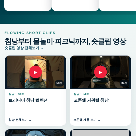
FLOWING SHORT CLIPS
침낭부터 물놀이·피크닉까지, 숏클립 영상
숏클립 영상 전체보기 →
▶
▶
58초
34초
침낭 · 58초
침낭 · 34초
브리니아 침낭 컬렉션
코쿤쉘 거위털 침낭
침낭 전체보기 →
코쿤쉘 제품 보기 →