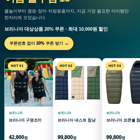
물놀이부터 캠핑·장마·차량용품까지, 지금 가장 필요한 아이템만
한자리에 모았습니다.
브리니아 대상상품 20% 쿠폰 · 최대 10,000원 할인
쿠폰번호 없이 20% 쿠폰 받기 →
HOT 01
HOT 02
HOT 03
브리니아
브리니아
브리니아
브리니아 구명조끼
브리니아 네스트 침낭
브리니아 코쿤쉘 
42,900
99,800
99,800
원
원
원