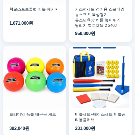
학교스포츠클럽 킨볼 패키지
키즈런세트 경기용 스포타임
뉴스포츠 육상경기
유소년육상 허들 높이뛰기
1,071,000원
달리기 학교체육 2 2403
958,800원
프리미엄 폼볼 배구공 세트
티볼세트+베이스세트 티볼공
티볼글러브
392,040원
231,000원