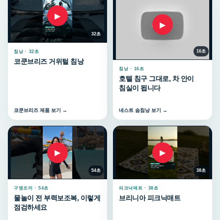
▶
▶
32초
16초
침낭 · 32초
코쿤브리즈 거위털 침낭
침낭 · 16초
호텔 침구 그대로, 차 안이
침실이 됩니다
코쿤브리즈 제품 보기 →
네스트 솜침낭 보기 →
▶
▶
54초
38초
구명조끼 · 54초
피크닉매트 · 38초
물놀이 전 부력보조복, 이렇게
브리니아 피크닉매트
점검하세요