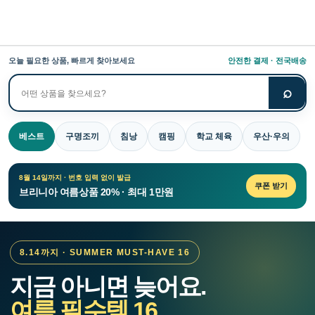
오늘 필요한 상품, 빠르게 찾아보세요
안전한 결제 · 전국배송
⌕
상
품
검
베스트
구명조끼
침낭
캠핑
학교 체육
우산·우의
색
8월 14일까지 · 번호 입력 없이 발급
쿠폰 받기
브리니아 여름상품 20% · 최대 1만원
8.14까지 · SUMMER MUST-HAVE 16
지금 아니면 늦어요.
여름 필수템 16