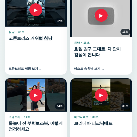
▶
▶
32초
16초
침낭 · 32초
코쿤브리즈 거위털 침낭
침낭 · 16초
호텔 침구 그대로, 차 안이
침실이 됩니다
코쿤브리즈 제품 보기 →
네스트 솜침낭 보기 →
▶
▶
54초
38초
구명조끼 · 54초
피크닉매트 · 38초
물놀이 전 부력보조복, 이렇게
브리니아 피크닉매트
점검하세요