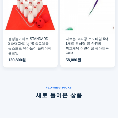
볼링놀이세트 STANDARD
나르는 꼬리공 스포타임 6색
SEASON2 fpj-70 학교체육
1세트 원심력 공 안전공
뉴스포츠 유아놀이 플레이잭
학교체육 어린이집 유아체육
플로잉
2403
130,800원
58,080원
새로 들어온 상품