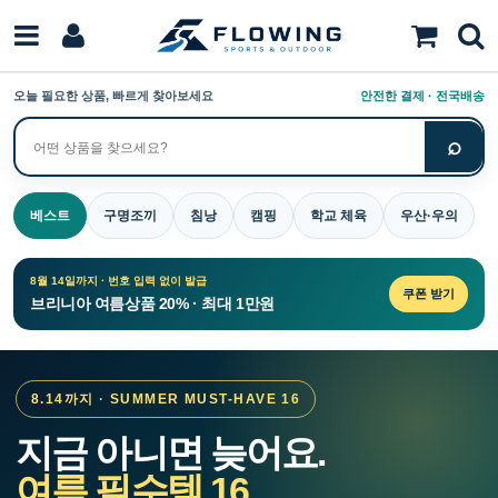
오늘 필요한 상품, 빠르게 찾아보세요
안전한 결제 · 전국배송
⌕
상
품
검
베스트
구명조끼
침낭
캠핑
학교 체육
우산·우의
색
8월 14일까지 · 번호 입력 없이 발급
쿠폰 받기
브리니아 여름상품 20% · 최대 1만원
8.14까지 · SUMMER MUST-HAVE 16
지금 아니면 늦어요.
여름 필수템 16