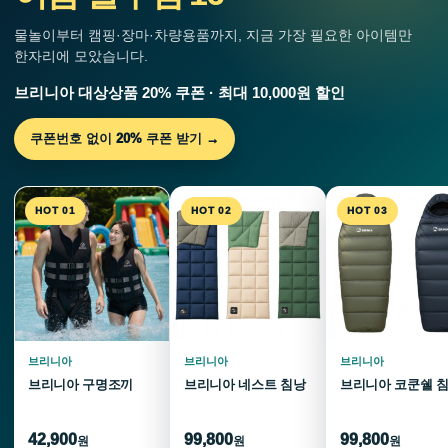
물놀이부터 캠핑·장마·차량용품까지, 지금 가장 필요한 아이템만
한자리에 모았습니다.
브리니아 대상상품 20% 쿠폰 · 최대 10,000원 할인
쿠폰번호 없이 20% 쿠폰 받기 →
HOT 01
HOT 02
HOT 03
브리니아
브리니아
브리니아
브리니아 구명조끼
브리니아 네스트 침낭
브리니아 코쿤쉘 
42,900
99,800
99,800
원
원
원