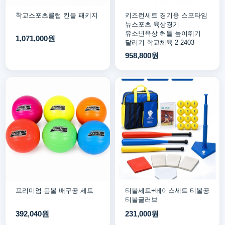
학교스포츠클럽 킨볼 패키지
키즈런세트 경기용 스포타임
뉴스포츠 육상경기
유소년육상 허들 높이뛰기
1,071,000원
달리기 학교체육 2 2403
958,800원
프리미엄 폼볼 배구공 세트
티볼세트+베이스세트 티볼공
티볼글러브
392,040원
231,000원