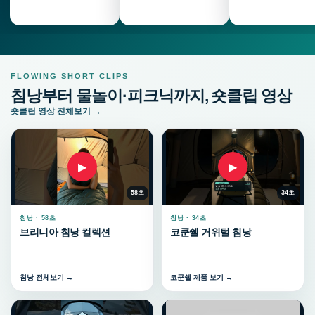
FLOWING SHORT CLIPS
침낭부터 물놀이·피크닉까지, 숏클립 영상
숏클립 영상 전체보기 →
▶
▶
58초
34초
침낭 · 58초
침낭 · 34초
브리니아 침낭 컬렉션
코쿤쉘 거위털 침낭
침낭 전체보기 →
코쿤쉘 제품 보기 →