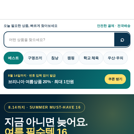
오늘 필요한 상품, 빠르게 찾아보세요
안전한 결제 · 전국배송
⌕
상
품
검
베스트
구명조끼
침낭
캠핑
학교 체육
우산·우의
색
8월 14일까지 · 번호 입력 없이 발급
쿠폰 받기
브리니아 여름상품 20% · 최대 1만원
8.14까지 · SUMMER MUST-HAVE 16
지금 아니면 늦어요.
여름 필수템 16