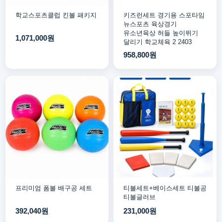
학교스포츠클럽 킨볼 패키지
키즈런세트 경기용 스포타임
뉴스포츠 육상경기
유소년육상 허들 높이뛰기
1,071,000원
달리기 학교체육 2 2403
958,800원
프리미엄 폼볼 배구공 세트
티볼세트+베이스세트 티볼공
티볼글러브
392,040원
231,000원