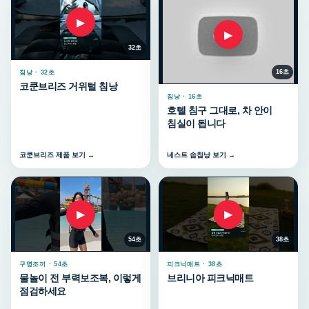
▶
▶
32초
16초
침낭 · 32초
코쿤브리즈 거위털 침낭
침낭 · 16초
호텔 침구 그대로, 차 안이
침실이 됩니다
코쿤브리즈 제품 보기 →
네스트 솜침낭 보기 →
▶
▶
54초
38초
구명조끼 · 54초
피크닉매트 · 38초
물놀이 전 부력보조복, 이렇게
브리니아 피크닉매트
점검하세요