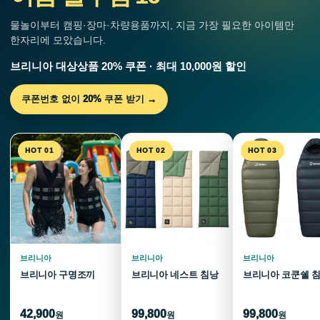
물놀이부터 캠핑·장마·차량용품까지, 지금 가장 필요한 아이템만
한자리에 모았습니다.
브리니아 대상상품 20% 쿠폰 · 최대 10,000원 할인
쿠폰번호 없이 20% 쿠폰 받기 →
HOT 01
HOT 02
HOT 03
브리니아
브리니아
브리니아
브리니아 구명조끼
브리니아 네스트 침낭
브리니아 코쿤쉘 
42,900
99,800
99,800
원
원
원