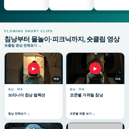
FLOWING SHORT CLIPS
침낭부터 물놀이·피크닉까지, 숏클립 영상
숏클립 영상 전체보기 →
▶
▶
58초
34초
침낭 · 58초
침낭 · 34초
브리니아 침낭 컬렉션
코쿤쉘 거위털 침낭
침낭 전체보기 →
코쿤쉘 제품 보기 →