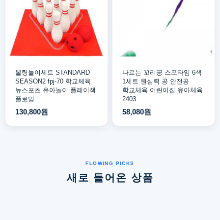
볼링놀이세트 STANDARD
나르는 꼬리공 스포타임 6색
SEASON2 fpj-70 학교체육
1세트 원심력 공 안전공
뉴스포츠 유아놀이 플레이잭
학교체육 어린이집 유아체육
플로잉
2403
130,800원
58,080원
새로 들어온 상품