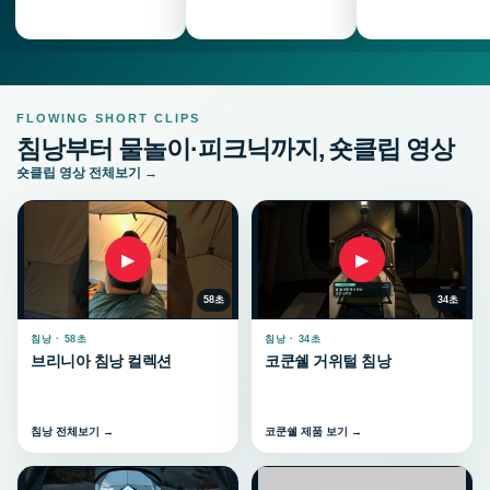
FLOWING SHORT CLIPS
침낭부터 물놀이·피크닉까지, 숏클립 영상
숏클립 영상 전체보기 →
▶
▶
58초
34초
침낭 · 58초
침낭 · 34초
브리니아 침낭 컬렉션
코쿤쉘 거위털 침낭
침낭 전체보기 →
코쿤쉘 제품 보기 →