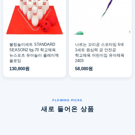
볼링놀이세트 STANDARD
나르는 꼬리공 스포타임 6색
SEASON2 fpj-70 학교체육
1세트 원심력 공 안전공
뉴스포츠 유아놀이 플레이잭
학교체육 어린이집 유아체육
플로잉
2403
130,800원
58,080원
새로 들어온 상품