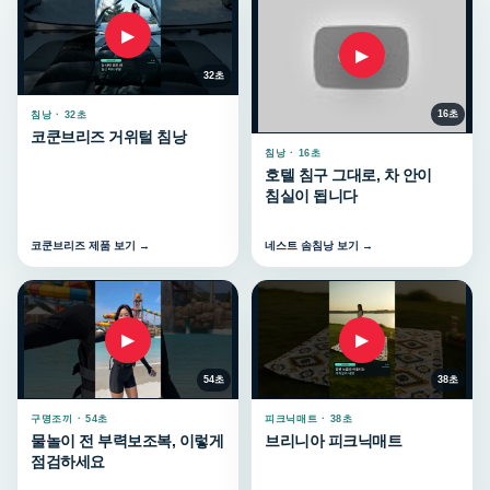
▶
▶
32초
16초
침낭 · 32초
코쿤브리즈 거위털 침낭
침낭 · 16초
호텔 침구 그대로, 차 안이
침실이 됩니다
코쿤브리즈 제품 보기 →
네스트 솜침낭 보기 →
▶
▶
54초
38초
구명조끼 · 54초
피크닉매트 · 38초
물놀이 전 부력보조복, 이렇게
브리니아 피크닉매트
점검하세요