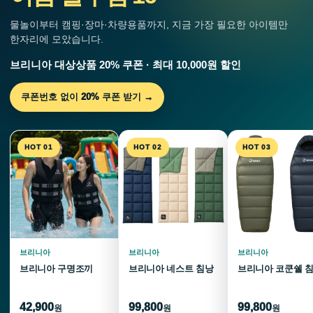
물놀이부터 캠핑·장마·차량용품까지, 지금 가장 필요한 아이템만
한자리에 모았습니다.
브리니아 대상상품 20% 쿠폰 · 최대 10,000원 할인
쿠폰번호 없이 20% 쿠폰 받기 →
HOT 01
HOT 02
HOT 03
브리니아
브리니아
브리니아
브리니아 구명조끼
브리니아 네스트 침낭
브리니아 코쿤쉘 
42,900
99,800
99,800
원
원
원