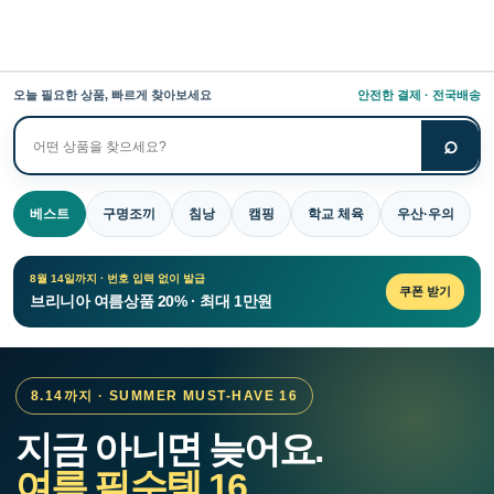
오늘 필요한 상품, 빠르게 찾아보세요
안전한 결제 · 전국배송
⌕
상
품
검
베스트
구명조끼
침낭
캠핑
학교 체육
우산·우의
색
8월 14일까지 · 번호 입력 없이 발급
쿠폰 받기
브리니아 여름상품 20% · 최대 1만원
8.14까지 · SUMMER MUST-HAVE 16
지금 아니면 늦어요.
여름 필수템 16