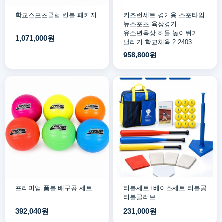
학교스포츠클럽 킨볼 패키지
키즈런세트 경기용 스포타임
뉴스포츠 육상경기
유소년육상 허들 높이뛰기
1,071,000원
달리기 학교체육 2 2403
958,800원
프리미엄 폼볼 배구공 세트
티볼세트+베이스세트 티볼공
티볼글러브
392,040원
231,000원