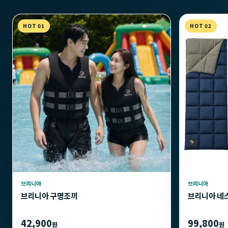
HOT 01
HOT 02
브리니아
브리니아
브리니아 구명조끼
브리니아 네
42,900
99,800
원
원