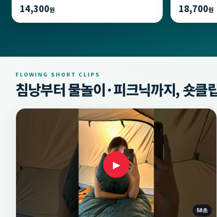
14,300
18,700
원
원
FLOWING SHORT CLIPS
침낭부터 물놀이·피크닉까지, 숏클립
▶
58초