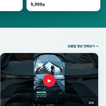
9,900
원
숏클립 영상 전체보기 →
▶
32초