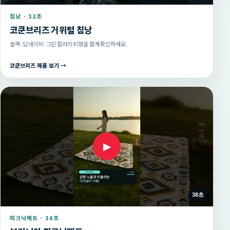
침낭 · 32초
코쿤브리즈 거위털 침낭
블랙·딥 네이비·그린 컬러의 외형을 짧게 확인하세요.
코쿤브리즈 제품 보기 →
▶
38초
피크닉매트 · 38초