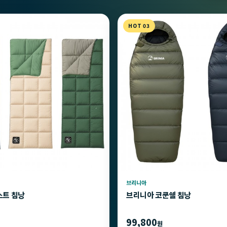
HOT 03
브리니아
스트 침낭
브리니아 코쿤쉘 침낭
99,800
원