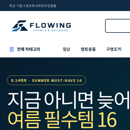
학교·기관 스포츠와 아웃도어 전문몰
☰
전체 카테고리
침낭
캠핑용품
구명조끼
8.14까지 · SUMMER MUST-HAVE 16
지금 아니면 늦어
여름 필수템 16