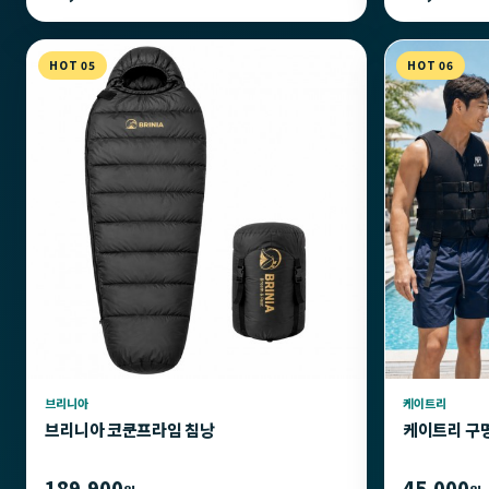
HOT 05
HOT 06
브리니아
케이트리
브리니아 코쿤프라임 침낭
케이트리 구
189,900
45,000