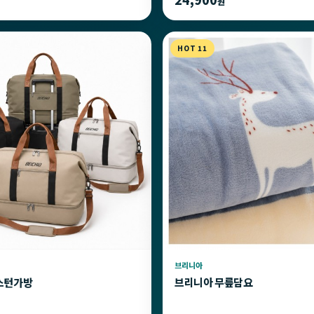
원
HOT 11
브리니아
스턴가방
브리니아 무릎담요