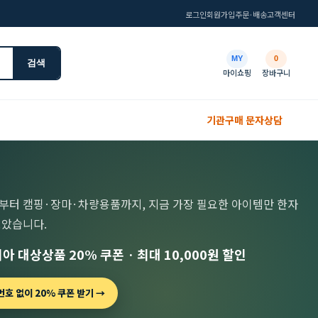
로그인
회원가입
주문·배송
고객센터
MY
0
검색
마이쇼핑
장바구니
기관구매 문자상담
부터 캠핑·장마·차량용품까지, 지금 가장 필요한 아이템만 한자
모았습니다.
아 대상상품 20% 쿠폰 · 최대 10,000원 할인
호 없이 20% 쿠폰 받기 →