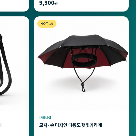
9,900
원
HOT 16
브리니아
치
모자·손 디자인 다용도 햇빛가리개