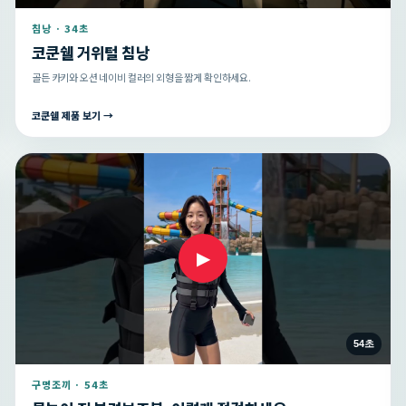
침낭 · 34초
코쿤쉘 거위털 침낭
골든 카키와 오션 네이비 컬러의 외형을 짧게 확인하세요.
코쿤쉘 제품 보기 →
▶
54초
구명조끼 · 54초