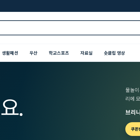
생활패션
우산
학교스포츠
자료실
숏클립 영상
물놀이
요.
리에 
브리니
쿠폰번