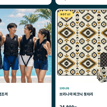
HOT 07
브리니아
명조끼
브리니아 피크닉 돗자리
24,900