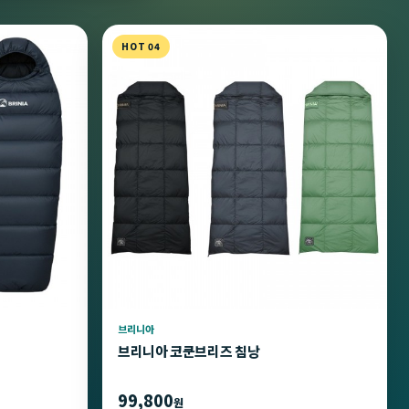
HOT 04
브리니아
브리니아 코쿤브리즈 침낭
99,800
원