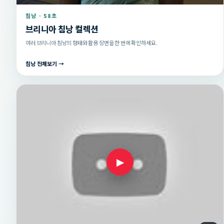
침낭 · 58초
브리니아 침낭 컬렉션
여러 브리니아 침낭의 형태와 활용 장면을 한 번에 확인하세요.
침낭 전체보기 →
▶