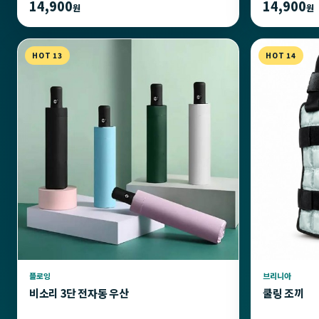
14,900
14,900
원
원
HOT 13
HOT 14
플로잉
브리니아
비소리 3단 전자동 우산
쿨링 조끼