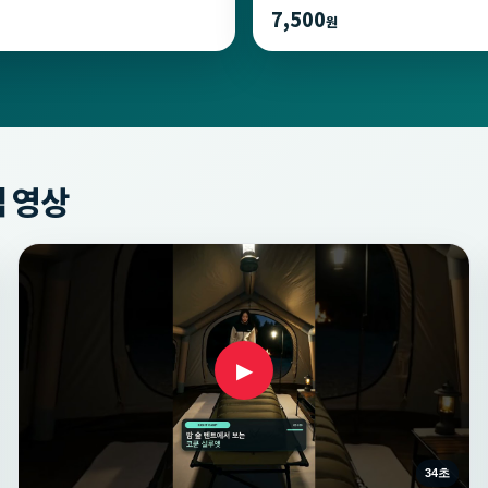
7,500
원
 영상
▶
34초