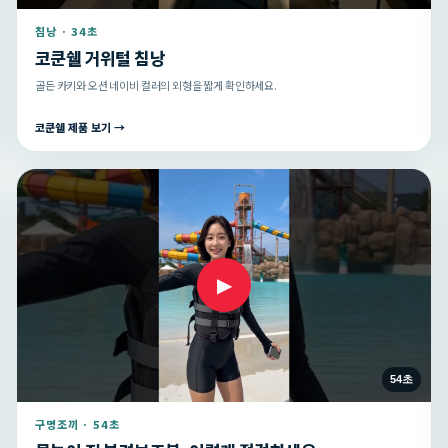
침낭 · 34초
코쿤쉘 거위털 침낭
골든 카키와 오션 네이비 컬러의 외형을 짧게 확인하세요.
코쿤쉘 제품 보기 →
▶
54초
구명조끼 · 54초