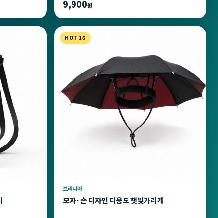
9,900
원
HOT 16
브리니아
치
모자·손 디자인 다용도 햇빛가리개