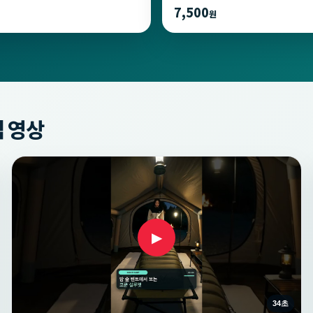
7,500
원
 영상
▶
34초