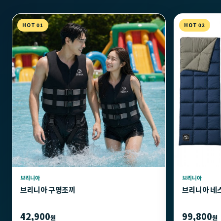
HOT 01
HOT 02
브리니아
브리니아
브리니아 구명조끼
브리니아 네
42,900
99,800
원
원