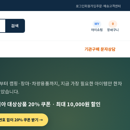
로그인
회원가입
주문·배송
고객센터
MY
0
검색
마이쇼핑
장바구니
기관구매 문자상담
부터 캠핑·장마·차량용품까지, 지금 가장 필요한 아이템만 한자
모았습니다.
아 대상상품 20% 쿠폰 · 최대 10,000원 할인
호 없이 20% 쿠폰 받기 →