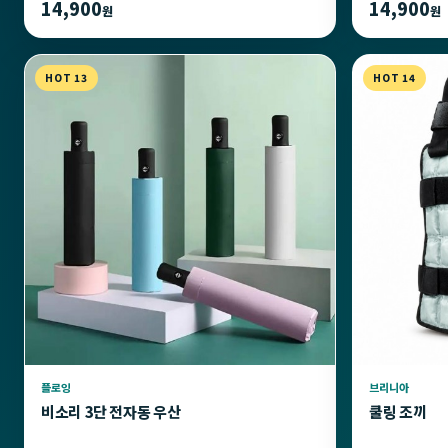
14,900
14,900
원
원
HOT 13
HOT 14
플로잉
브리니아
비소리 3단 전자동 우산
쿨링 조끼