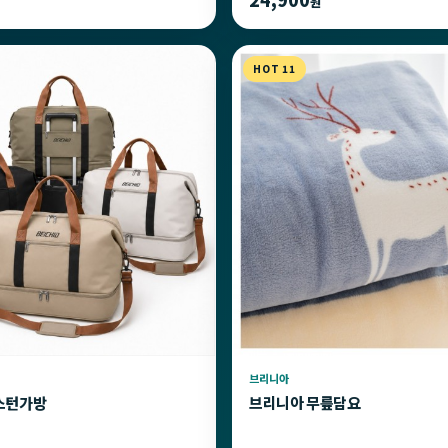
원
HOT 11
브리니아
스턴가방
브리니아 무릎담요