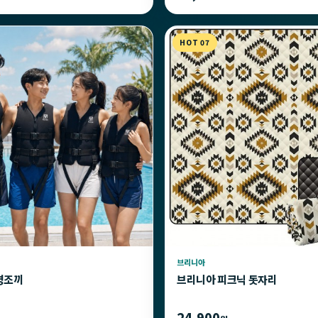
HOT 07
브리니아
명조끼
브리니아 피크닉 돗자리
24,900