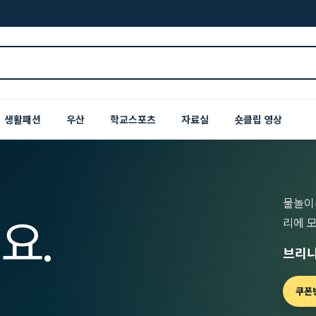
생활패션
우산
학교스포츠
자료실
숏클립 영상
물놀이
요.
리에 
브리니
쿠폰번