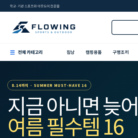
학교·기관 스포츠와 아웃도어 전문몰
☰
전체 카테고리
침낭
캠핑용품
구명조끼
8.14까지 · SUMMER MUST-HAVE 16
지금 아니면 늦어
여름 필수템 16