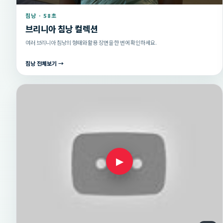
침낭 · 58초
브리니아 침낭 컬렉션
여러 브리니아 침낭의 형태와 활용 장면을 한 번에 확인하세요.
침낭 전체보기 →
▶