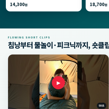
14,300
18,700
원
원
FLOWING SHORT CLIPS
침낭부터 물놀이·피크닉까지, 숏클립
▶
58초