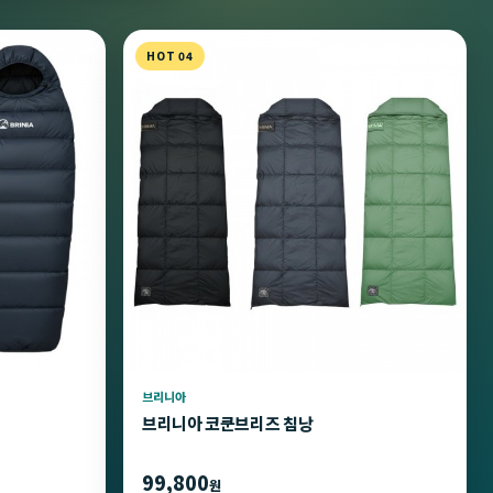
HOT 04
브리니아
브리니아 코쿤브리즈 침낭
99,800
원