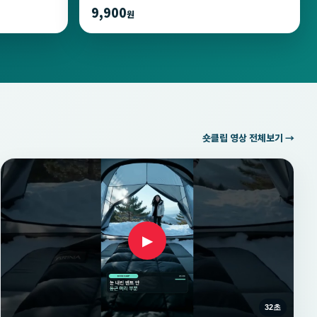
9,900
원
숏클립 영상 전체보기 →
▶
32초