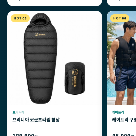
HOT 05
HOT 06
브리니아
케이트리
브리니아 코쿤프라임 침낭
케이트리 구
189,900
45,000