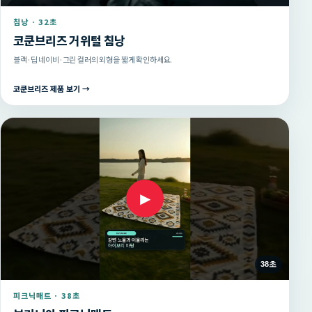
침낭 · 32초
코쿤브리즈 거위털 침낭
블랙·딥 네이비·그린 컬러의 외형을 짧게 확인하세요.
코쿤브리즈 제품 보기 →
▶
38초
피크닉매트 · 38초