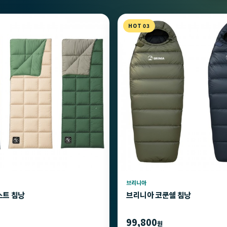
HOT 03
브리니아
스트 침낭
브리니아 코쿤쉘 침낭
99,800
원