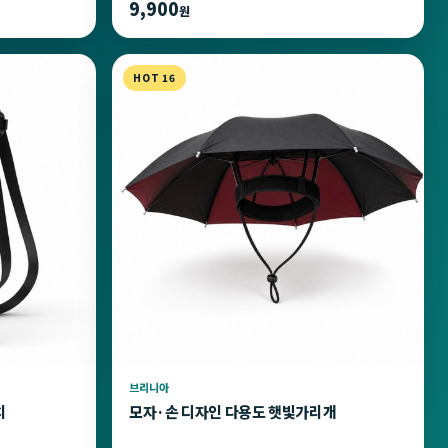
9,900
원
HOT 16
브리니아
치
모자·손 디자인 다용도 햇빛가리개