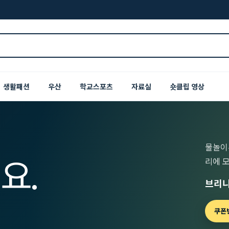
생활패션
우산
학교스포츠
자료실
숏클립 영상
물놀이
요.
리에 
브리니
쿠폰번