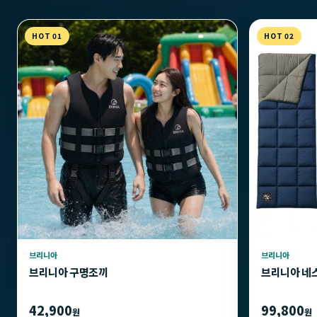
HOT 01
HOT 02
브리니아
브리니아
브리니아 구명조끼
브리니아 네
42,900
99,800
원
원