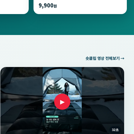
9,900
원
숏클립 영상 전체보기 →
▶
32초