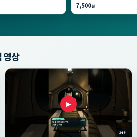
7,500
원
 영상
▶
34초