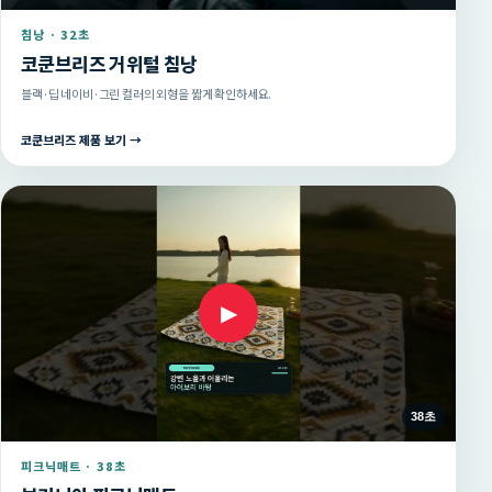
침낭 · 32초
코쿤브리즈 거위털 침낭
블랙·딥 네이비·그린 컬러의 외형을 짧게 확인하세요.
코쿤브리즈 제품 보기 →
▶
38초
피크닉매트 · 38초