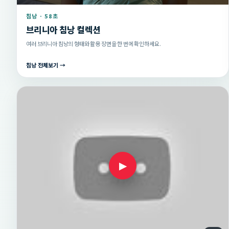
침낭 · 58초
브리니아 침낭 컬렉션
여러 브리니아 침낭의 형태와 활용 장면을 한 번에 확인하세요.
침낭 전체보기 →
▶