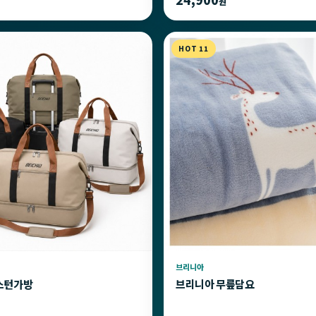
원
HOT 11
브리니아
스턴가방
브리니아 무릎담요