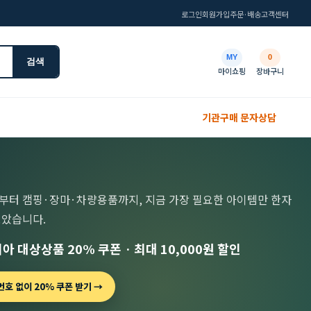
로그인
회원가입
주문·배송
고객센터
MY
0
검색
마이쇼핑
장바구니
기관구매 문자상담
부터 캠핑·장마·차량용품까지, 지금 가장 필요한 아이템만 한자
모았습니다.
아 대상상품 20% 쿠폰 · 최대 10,000원 할인
호 없이 20% 쿠폰 받기 →