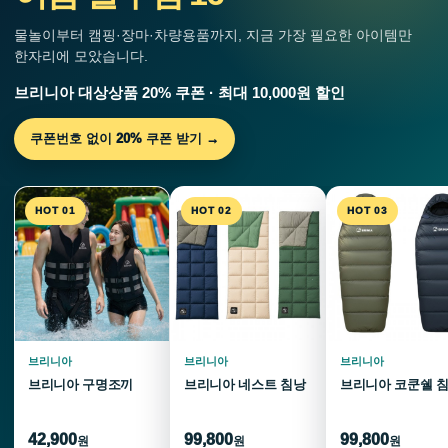
물놀이부터 캠핑·장마·차량용품까지, 지금 가장 필요한 아이템만
한자리에 모았습니다.
브리니아 대상상품 20% 쿠폰 · 최대 10,000원 할인
쿠폰번호 없이 20% 쿠폰 받기 →
HOT 01
HOT 02
HOT 03
브리니아
브리니아
브리니아
브리니아 구명조끼
브리니아 네스트 침낭
브리니아 코쿤쉘 
42,900
99,800
99,800
원
원
원