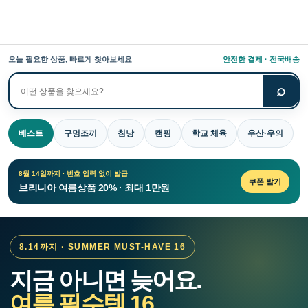
오늘 필요한 상품, 빠르게 찾아보세요
안전한 결제 · 전국배송
⌕
상
품
검
베스트
구명조끼
침낭
캠핑
학교 체육
우산·우의
색
8월 14일까지 · 번호 입력 없이 발급
쿠폰 받기
브리니아 여름상품 20% · 최대 1만원
8.14까지 · SUMMER MUST-HAVE 16
지금 아니면 늦어요.
여름 필수템 16