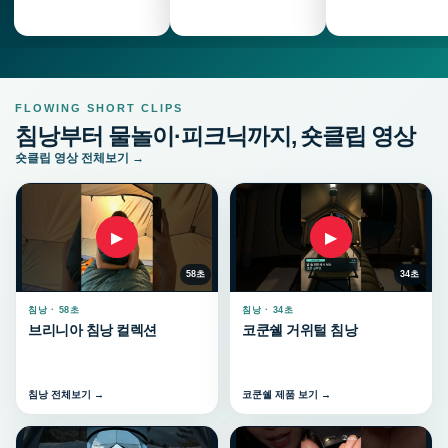
FLOWING SHORT CLIPS
침낭부터 물놀이·피크닉까지, 숏클립 영상
숏클립 영상 전체보기 →
▶
▶
58초
34초
침낭 · 58초
침낭 · 34초
브리니아 침낭 컬렉션
코쿤쉘 거위털 침낭
침낭 전체보기 →
코쿤쉘 제품 보기 →