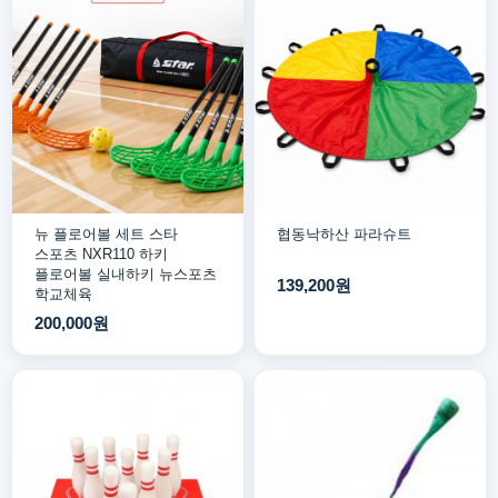
뉴 플로어볼 세트 스타
협동낙하산 파라슈트
스포츠 NXR110 하키
플로어볼 실내하키 뉴스포츠
139,200원
학교체육
200,000원