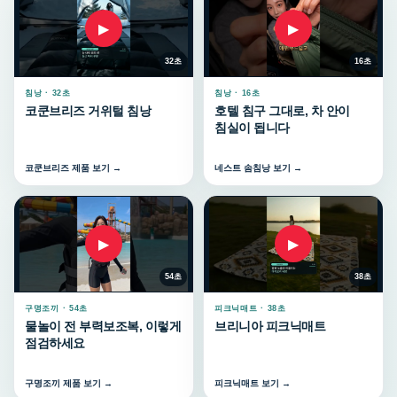
▶
▶
32초
16초
침낭 · 32초
침낭 · 16초
코쿤브리즈 거위털 침낭
호텔 침구 그대로, 차 안이
침실이 됩니다
코쿤브리즈 제품 보기 →
네스트 솜침낭 보기 →
▶
▶
54초
38초
구명조끼 · 54초
피크닉매트 · 38초
물놀이 전 부력보조복, 이렇게
브리니아 피크닉매트
점검하세요
구명조끼 제품 보기 →
피크닉매트 보기 →