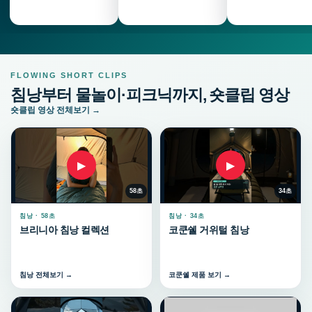
FLOWING SHORT CLIPS
침낭부터 물놀이·피크닉까지, 숏클립 영상
숏클립 영상 전체보기 →
▶
▶
58초
34초
침낭 · 58초
침낭 · 34초
브리니아 침낭 컬렉션
코쿤쉘 거위털 침낭
침낭 전체보기 →
코쿤쉘 제품 보기 →