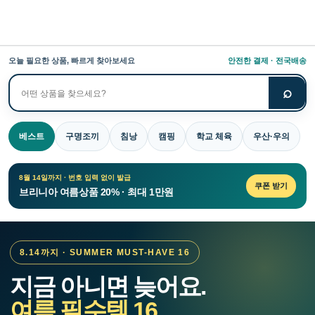
오늘 필요한 상품, 빠르게 찾아보세요
안전한 결제 · 전국배송
⌕
상
품
검
베스트
구명조끼
침낭
캠핑
학교 체육
우산·우의
색
8월 14일까지 · 번호 입력 없이 발급
쿠폰 받기
브리니아 여름상품 20% · 최대 1만원
8.14까지 · SUMMER MUST-HAVE 16
지금 아니면 늦어요.
여름 필수템 16