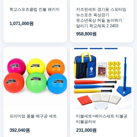
학교스포츠클럽 킨볼 패키지
키즈런세트 경기용 스포타임
뉴스포츠 육상경기
유소년육상 허들 높이뛰기
1,071,000원
달리기 학교체육 2 2403
958,800원
프리미엄 폼볼 배구공 세트
티볼세트+베이스세트 티볼공
티볼글러브
392,040원
231,000원