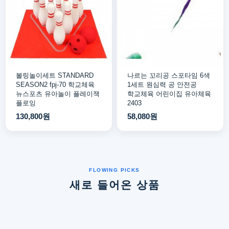
볼링놀이세트 STANDARD
나르는 꼬리공 스포타임 6색
SEASON2 fpj-70 학교체육
1세트 원심력 공 안전공
뉴스포츠 유아놀이 플레이잭
학교체육 어린이집 유아체육
플로잉
2403
130,800원
58,080원
새로 들어온 상품