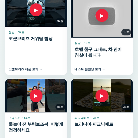
▶
▶
32초
16초
침낭 · 32초
코쿤브리즈 거위털 침낭
침낭 · 16초
호텔 침구 그대로, 차 안이
침실이 됩니다
코쿤브리즈 제품 보기 →
네스트 솜침낭 보기 →
▶
▶
54초
38초
구명조끼 · 54초
피크닉매트 · 38초
물놀이 전 부력보조복, 이렇게
브리니아 피크닉매트
점검하세요