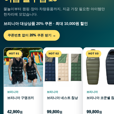
물놀이부터 캠핑·장마·차량용품까지, 지금 가장 필요한 아이템만
한자리에 모았습니다.
브리니아 대상상품 20% 쿠폰 · 최대 10,000원 할인
쿠폰번호 없이 20% 쿠폰 받기 →
HOT 01
HOT 02
HOT 03
브리니아
브리니아
브리니아
브리니아 구명조끼
브리니아 네스트 침낭
브리니아 코쿤쉘 
42,900
99,800
99,800
원
원
원