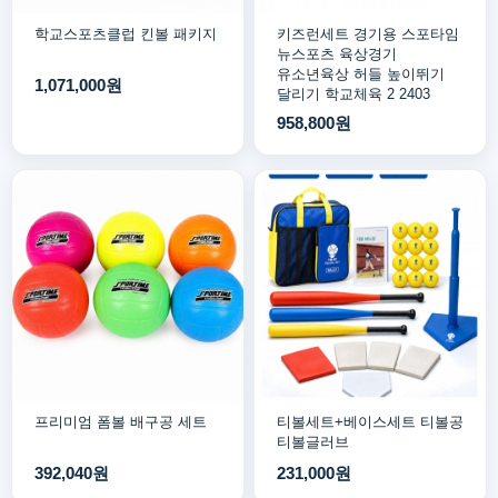
학교스포츠클럽 킨볼 패키지
키즈런세트 경기용 스포타임
뉴스포츠 육상경기
유소년육상 허들 높이뛰기
1,071,000원
달리기 학교체육 2 2403
958,800원
프리미엄 폼볼 배구공 세트
티볼세트+베이스세트 티볼공
티볼글러브
392,040원
231,000원