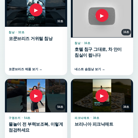
▶
▶
32초
16초
침낭 · 32초
코쿤브리즈 거위털 침낭
침낭 · 16초
호텔 침구 그대로, 차 안이
침실이 됩니다
코쿤브리즈 제품 보기 →
네스트 솜침낭 보기 →
▶
▶
54초
38초
구명조끼 · 54초
피크닉매트 · 38초
물놀이 전 부력보조복, 이렇게
브리니아 피크닉매트
점검하세요