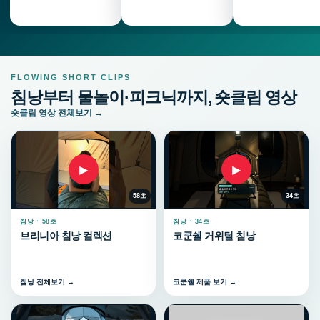
FLOWING SHORT CLIPS
침낭부터 물놀이·피크닉까지, 숏클립 영상
숏클립 영상 전체보기 →
▶
▶
58초
34초
침낭 · 58초
침낭 · 34초
브리니아 침낭 컬렉션
코쿤쉘 거위털 침낭
침낭 전체보기 →
코쿤쉘 제품 보기 →