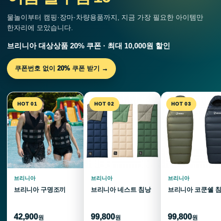
물놀이부터 캠핑·장마·차량용품까지, 지금 가장 필요한 아이템만
한자리에 모았습니다.
브리니아 대상상품 20% 쿠폰 · 최대 10,000원 할인
쿠폰번호 없이 20% 쿠폰 받기 →
HOT 01
HOT 02
HOT 03
브리니아
브리니아
브리니아
브리니아 구명조끼
브리니아 네스트 침낭
브리니아 코쿤쉘 
42,900
99,800
99,800
원
원
원