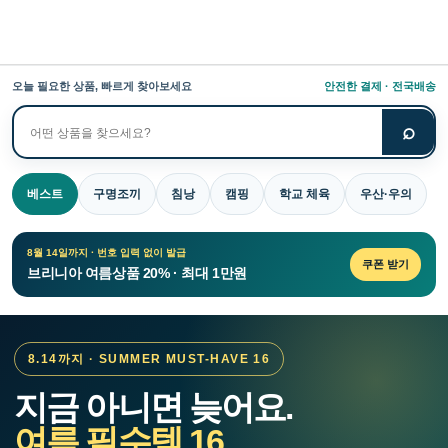
오늘 필요한 상품, 빠르게 찾아보세요
안전한 결제 · 전국배송
⌕
상
품
검
베스트
구명조끼
침낭
캠핑
학교 체육
우산·우의
색
8월 14일까지 · 번호 입력 없이 발급
쿠폰 받기
브리니아 여름상품 20% · 최대 1만원
8.14까지 · SUMMER MUST-HAVE 16
지금 아니면 늦어요.
여름 필수템 16