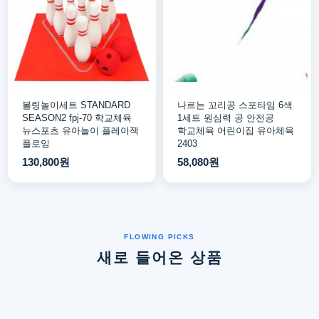
볼링놀이세트 STANDARD
나르는 꼬리공 스포타임 6색
SEASON2 fpj-70 학교체육
1세트 원심력 공 안전공
뉴스포츠 유아놀이 플레이잭
학교체육 어린이집 유아체육
플로잉
2403
130,800원
58,080원
새로 들어온 상품