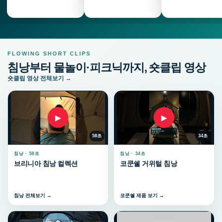
FLOWING SHORT CLIPS
침낭부터 물놀이·피크닉까지, 숏클립 영상
숏클립 영상 전체보기 →
▶
▶
58초
34초
침낭 · 58초
침낭 · 34초
브리니아 침낭 컬렉션
코쿤쉘 거위털 침낭
침낭 전체보기 →
코쿤쉘 제품 보기 →