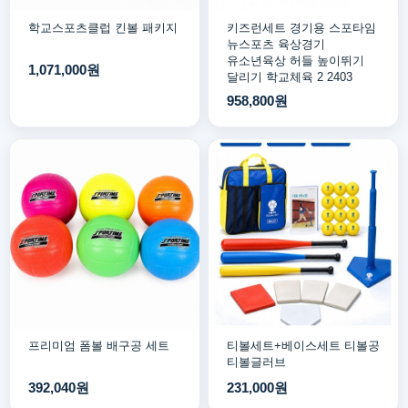
학교스포츠클럽 킨볼 패키지
키즈런세트 경기용 스포타임
뉴스포츠 육상경기
유소년육상 허들 높이뛰기
1,071,000원
달리기 학교체육 2 2403
958,800원
프리미엄 폼볼 배구공 세트
티볼세트+베이스세트 티볼공
티볼글러브
392,040원
231,000원