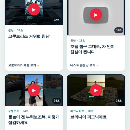
▶
▶
32초
16초
침낭 · 32초
코쿤브리즈 거위털 침낭
침낭 · 16초
호텔 침구 그대로, 차 안이
침실이 됩니다
코쿤브리즈 제품 보기 →
네스트 솜침낭 보기 →
▶
▶
54초
38초
구명조끼 · 54초
피크닉매트 · 38초
물놀이 전 부력보조복, 이렇게
브리니아 피크닉매트
점검하세요