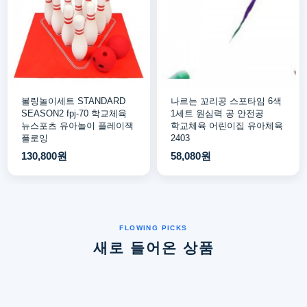
볼링놀이세트 STANDARD
나르는 꼬리공 스포타임 6색
SEASON2 fpj-70 학교체육
1세트 원심력 공 안전공
뉴스포츠 유아놀이 플레이잭
학교체육 어린이집 유아체육
플로잉
2403
130,800원
58,080원
새로 들어온 상품