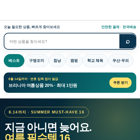
오늘 필요한 상품, 빠르게 찾아보세요
안전한 결제 · 전국배송
⌕
상
품
검
베스트
구명조끼
침낭
캠핑
학교 체육
우산·우의
색
8월 14일까지 · 번호 입력 없이 발급
쿠폰 받기
브리니아 여름상품 20% · 최대 1만원
8.14까지 · SUMMER MUST-HAVE 16
지금 아니면 늦어요.
여름 필수템 16