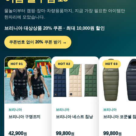
물놀이부터 캠핑·장마·차량용품까지, 지금 가장 필요한 아이템만
한자리에 모았습니다.
브리니아 대상상품 20% 쿠폰 · 최대 10,000원 할인
쿠폰번호 없이 20% 쿠폰 받기 →
HOT 01
HOT 02
HOT 03
브리니아
브리니아
브리니아
브리니아 구명조끼
브리니아 네스트 침낭
브리니아 코쿤쉘 
42,900
99,800
99,800
원
원
원