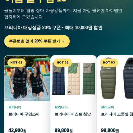
물놀이부터 캠핑·장마·차량용품까지, 지금 가장 필요한 아이템만
한자리에 모았습니다.
브리니아 대상상품 20% 쿠폰 · 최대 10,000원 할인
쿠폰번호 없이 20% 쿠폰 받기 →
HOT 01
HOT 02
HOT 03
브리니아
브리니아
브리니아
브리니아 구명조끼
브리니아 네스트 침낭
브리니아 코쿤쉘 
42,900
99,800
99,800
원
원
원