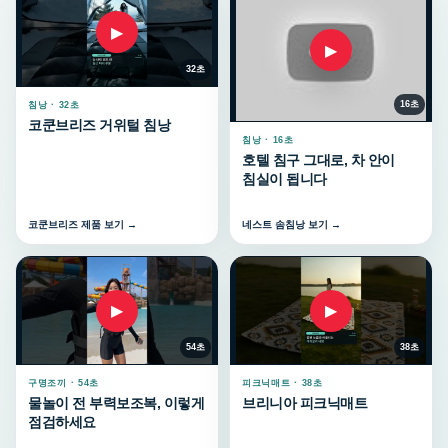
▶
▶
32초
16초
침낭 · 32초
코쿤브리즈 거위털 침낭
침낭 · 16초
호텔 침구 그대로, 차 안이
침실이 됩니다
코쿤브리즈 제품 보기 →
네스트 솜침낭 보기 →
▶
▶
54초
38초
구명조끼 · 54초
피크닉매트 · 38초
물놀이 전 부력보조복, 이렇게
브리니아 피크닉매트
점검하세요