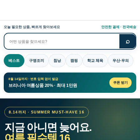
오늘 필요한 상품, 빠르게 찾아보세요
안전한 결제 · 전국배송
⌕
상
품
검
베스트
구명조끼
침낭
캠핑
학교 체육
우산·우의
색
8월 14일까지 · 번호 입력 없이 발급
쿠폰 받기
브리니아 여름상품 20% · 최대 1만원
8.14까지 · SUMMER MUST-HAVE 16
지금 아니면 늦어요.
여름 필수템 16