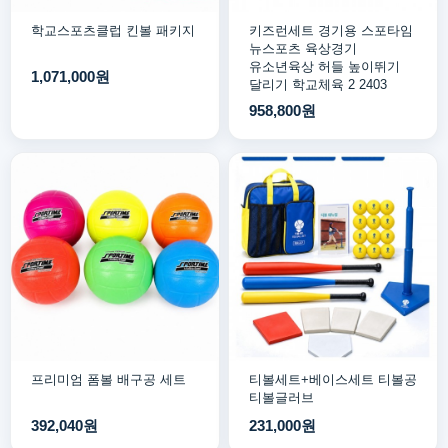
학교스포츠클럽 킨볼 패키지
키즈런세트 경기용 스포타임
뉴스포츠 육상경기
유소년육상 허들 높이뛰기
1,071,000원
달리기 학교체육 2 2403
958,800원
프리미엄 폼볼 배구공 세트
티볼세트+베이스세트 티볼공
티볼글러브
392,040원
231,000원