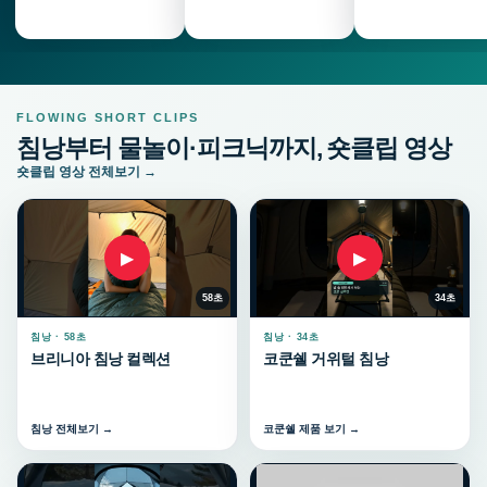
FLOWING SHORT CLIPS
침낭부터 물놀이·피크닉까지, 숏클립 영상
숏클립 영상 전체보기 →
▶
▶
58초
34초
침낭 · 58초
침낭 · 34초
브리니아 침낭 컬렉션
코쿤쉘 거위털 침낭
침낭 전체보기 →
코쿤쉘 제품 보기 →