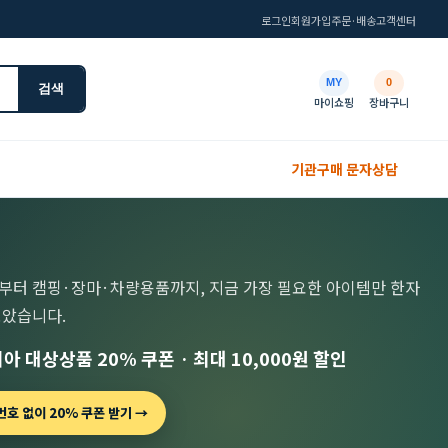
로그인
회원가입
주문·배송
고객센터
MY
0
검색
마이쇼핑
장바구니
기관구매 문자상담
부터 캠핑·장마·차량용품까지, 지금 가장 필요한 아이템만 한자
모았습니다.
아 대상상품 20% 쿠폰 · 최대 10,000원 할인
호 없이 20% 쿠폰 받기 →