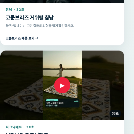
침낭 · 32초
코쿤브리즈 거위털 침낭
블랙·딥 네이비·그린 컬러의 외형을 짧게 확인하세요.
코쿤브리즈 제품 보기 →
▶
38초
피크닉매트 · 38초