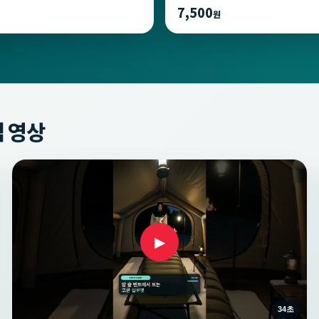
7,500
원
 영상
▶
34초