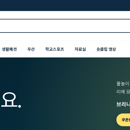
생활패션
우산
학교스포츠
자료실
숏클립 영상
물놀이
요.
리에 
브리니
쿠폰번