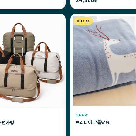
원
HOT 11
브리니아
스턴가방
브리니아 무릎담요