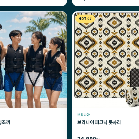
HOT 07
브리니아
명조끼
브리니아 피크닉 돗자리
24,900