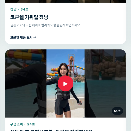
침낭 · 34초
코쿤쉘 거위털 침낭
골든 카키와 오션 네이비 컬러의 외형을 짧게 확인하세요.
코쿤쉘 제품 보기 →
▶
54초
구명조끼 · 54초