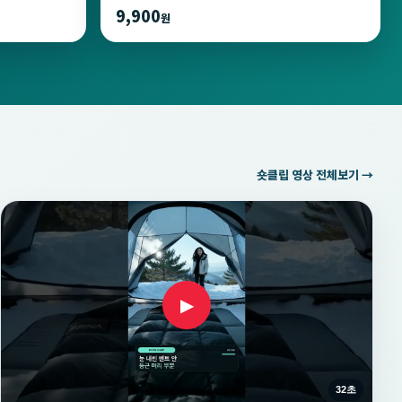
9,900
원
숏클립 영상 전체보기 →
▶
32초