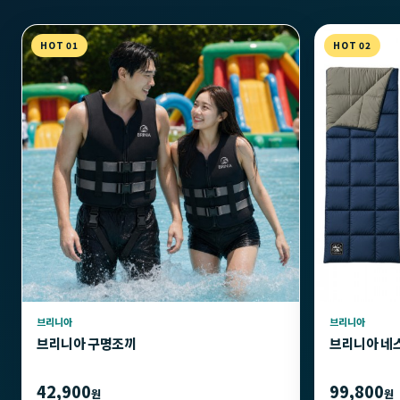
HOT 01
HOT 02
브리니아
브리니아
브리니아 구명조끼
브리니아 네
42,900
99,800
원
원