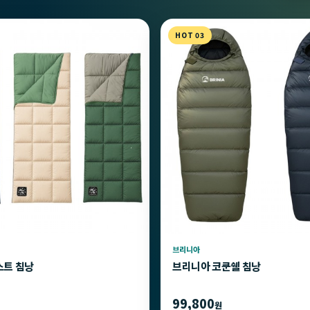
HOT 03
브리니아
스트 침낭
브리니아 코쿤쉘 침낭
99,800
원