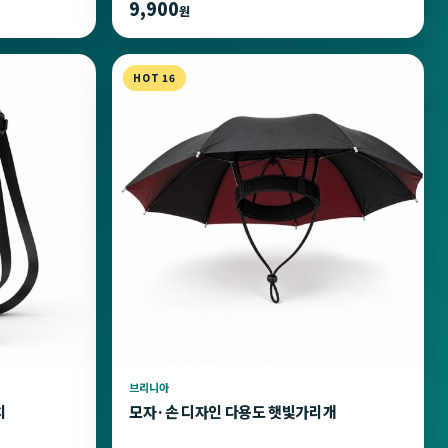
9,900
원
HOT 16
브리니아
치
모자·손 디자인 다용도 햇빛가리개