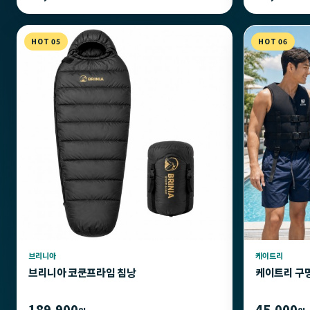
HOT 05
HOT 06
브리니아
케이트리
브리니아 코쿤프라임 침낭
케이트리 구
189,900
45,000