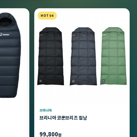
HOT 04
브리니아
브리니아 코쿤브리즈 침낭
99,800
원