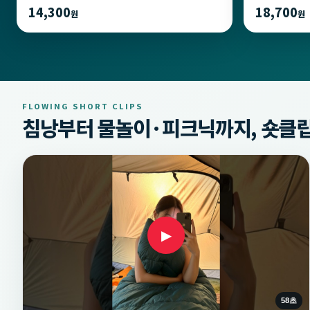
14,300
18,700
원
원
FLOWING SHORT CLIPS
침낭부터 물놀이·피크닉까지, 숏클립
▶
58초