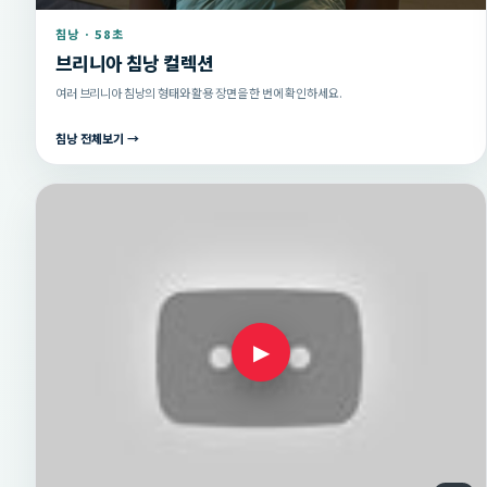
침낭 · 58초
브리니아 침낭 컬렉션
여러 브리니아 침낭의 형태와 활용 장면을 한 번에 확인하세요.
침낭 전체보기 →
▶