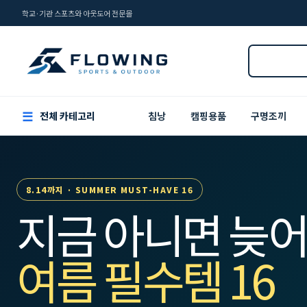
학교·기관 스포츠와 아웃도어 전문몰
☰
전체 카테고리
침낭
캠핑용품
구명조끼
8.14까지 · SUMMER MUST-HAVE 16
지금 아니면 늦어
여름 필수템 16