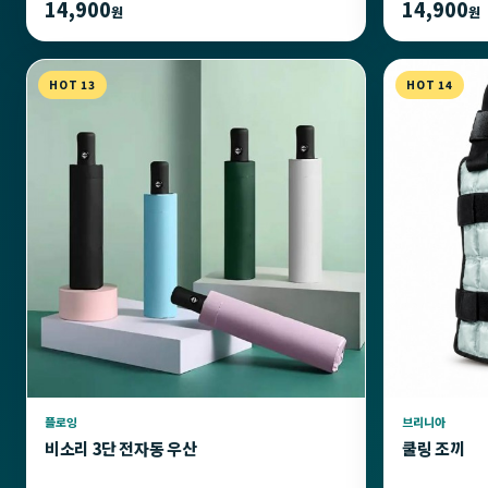
14,900
14,900
원
원
HOT 13
HOT 14
플로잉
브리니아
비소리 3단 전자동 우산
쿨링 조끼