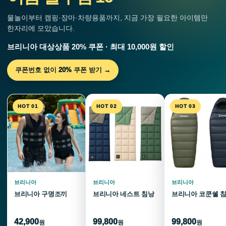
물놀이부터 캠핑·장마·차량용품까지, 지금 가장 필요한 아이템만
한자리에 모았습니다.
브리니아 대상상품 20% 쿠폰 · 최대 10,000원 할인
쿠폰번호 없이 20% 쿠폰 받기 →
HOT 01
HOT 02
HOT 03
브리니아
브리니아
브리니아
브리니아 구명조끼
브리니아 네스트 침낭
브리니아 코쿤쉘 
42,900
99,800
99,800
원
원
원