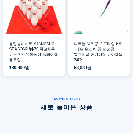
볼링놀이세트 STANDARD
나르는 꼬리공 스포타임 6색
SEASON2 fpj-70 학교체육
1세트 원심력 공 안전공
뉴스포츠 유아놀이 플레이잭
학교체육 어린이집 유아체육
플로잉
2403
130,800원
58,080원
새로 들어온 상품