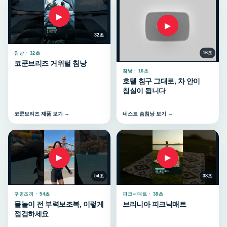
▶
▶
32초
16초
침낭 · 32초
코쿤브리즈 거위털 침낭
침낭 · 16초
호텔 침구 그대로, 차 안이
침실이 됩니다
코쿤브리즈 제품 보기 →
네스트 솜침낭 보기 →
▶
▶
54초
38초
구명조끼 · 54초
피크닉매트 · 38초
물놀이 전 부력보조복, 이렇게
브리니아 피크닉매트
점검하세요