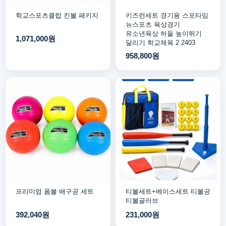
학교스포츠클럽 킨볼 패키지
키즈런세트 경기용 스포타임
뉴스포츠 육상경기
유소년육상 허들 높이뛰기
1,071,000원
달리기 학교체육 2 2403
958,800원
프리미엄 폼볼 배구공 세트
티볼세트+베이스세트 티볼공
티볼글러브
392,040원
231,000원