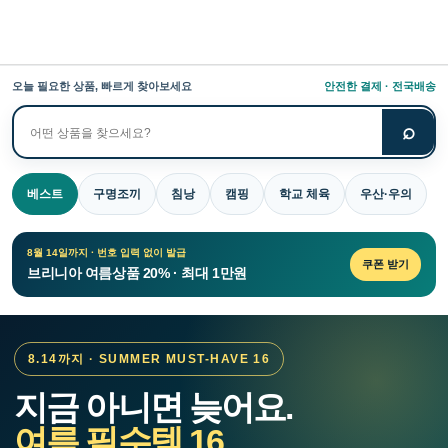
오늘 필요한 상품, 빠르게 찾아보세요
안전한 결제 · 전국배송
⌕
상
품
검
베스트
구명조끼
침낭
캠핑
학교 체육
우산·우의
색
8월 14일까지 · 번호 입력 없이 발급
쿠폰 받기
브리니아 여름상품 20% · 최대 1만원
8.14까지 · SUMMER MUST-HAVE 16
지금 아니면 늦어요.
여름 필수템 16