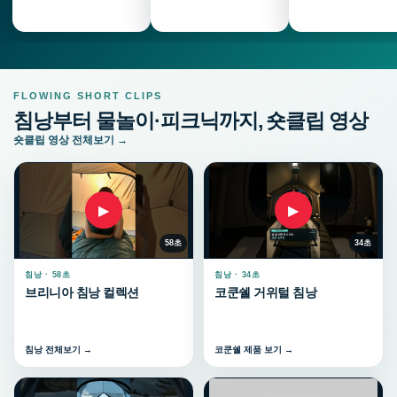
FLOWING SHORT CLIPS
침낭부터 물놀이·피크닉까지, 숏클립 영상
숏클립 영상 전체보기 →
▶
▶
58초
34초
침낭 · 58초
침낭 · 34초
브리니아 침낭 컬렉션
코쿤쉘 거위털 침낭
침낭 전체보기 →
코쿤쉘 제품 보기 →