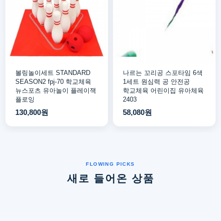
볼링놀이세트 STANDARD
나르는 꼬리공 스포타임 6색
SEASON2 fpj-70 학교체육
1세트 원심력 공 안전공
뉴스포츠 유아놀이 플레이잭
학교체육 어린이집 유아체육
플로잉
2403
130,800원
58,080원
새로 들어온 상품