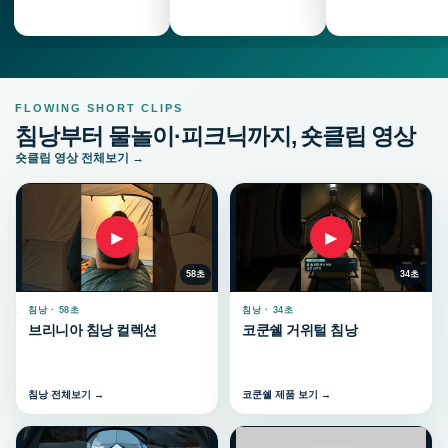
FLOWING SHORT CLIPS
침낭부터 물놀이·피크닉까지, 숏클립 영상
숏클립 영상 전체보기 →
▶
▶
58초
34초
침낭 · 58초
침낭 · 34초
브리니아 침낭 컬렉션
코쿤쉘 거위털 침낭
침낭 전체보기 →
코쿤쉘 제품 보기 →