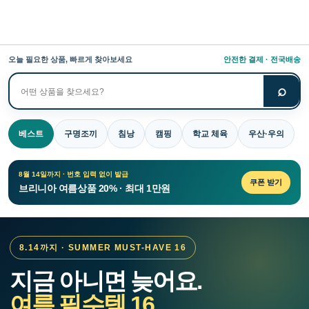
오늘 필요한 상품, 빠르게 찾아보세요
안전한 결제 · 전국배송
⌕
상
품
검
베스트
구명조끼
침낭
캠핑
학교 체육
우산·우의
색
8월 14일까지 · 번호 입력 없이 발급
쿠폰 받기
브리니아 여름상품 20% · 최대 1만원
8.14까지 · SUMMER MUST-HAVE 16
지금 아니면 늦어요.
여름 필수템 16