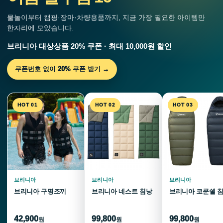
물놀이부터 캠핑·장마·차량용품까지, 지금 가장 필요한 아이템만
한자리에 모았습니다.
브리니아 대상상품 20% 쿠폰 · 최대 10,000원 할인
쿠폰번호 없이 20% 쿠폰 받기 →
HOT 01
HOT 02
HOT 03
브리니아
브리니아
브리니아
브리니아 구명조끼
브리니아 네스트 침낭
브리니아 코쿤쉘 
42,900
99,800
99,800
원
원
원