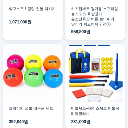
학교스포츠클럽 킨볼 패키지
키즈런세트 경기용 스포타임
뉴스포츠 육상경기
유소년육상 허들 높이뛰기
1,071,000원
달리기 학교체육 2 2403
958,800원
프리미엄 폼볼 배구공 세트
티볼세트+베이스세트 티볼공
티볼글러브
392,040원
231,000원