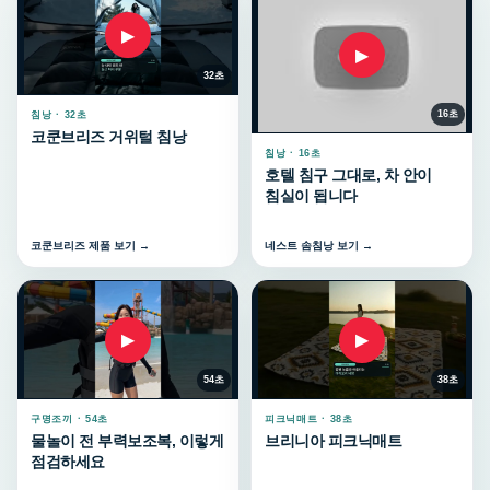
▶
▶
32초
16초
침낭 · 32초
코쿤브리즈 거위털 침낭
침낭 · 16초
호텔 침구 그대로, 차 안이
침실이 됩니다
코쿤브리즈 제품 보기 →
네스트 솜침낭 보기 →
▶
▶
54초
38초
구명조끼 · 54초
피크닉매트 · 38초
물놀이 전 부력보조복, 이렇게
브리니아 피크닉매트
점검하세요