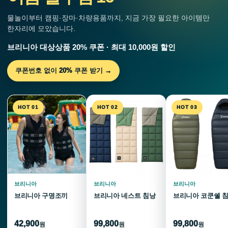
물놀이부터 캠핑·장마·차량용품까지, 지금 가장 필요한 아이템만
한자리에 모았습니다.
브리니아 대상상품 20% 쿠폰 · 최대 10,000원 할인
쿠폰번호 없이 20% 쿠폰 받기 →
HOT 01
HOT 02
HOT 03
브리니아
브리니아
브리니아
브리니아 구명조끼
브리니아 네스트 침낭
브리니아 코쿤쉘 
42,900
99,800
99,800
원
원
원