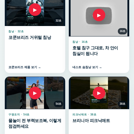
▶
▶
32초
16초
침낭 · 32초
코쿤브리즈 거위털 침낭
침낭 · 16초
호텔 침구 그대로, 차 안이
침실이 됩니다
코쿤브리즈 제품 보기 →
네스트 솜침낭 보기 →
▶
▶
54초
38초
구명조끼 · 54초
피크닉매트 · 38초
물놀이 전 부력보조복, 이렇게
브리니아 피크닉매트
점검하세요