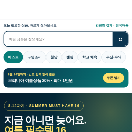
오늘 필요한 상품, 빠르게 찾아보세요
안전한 결제 · 전국배송
⌕
상
품
검
베스트
구명조끼
침낭
캠핑
학교 체육
우산·우의
색
8월 14일까지 · 번호 입력 없이 발급
쿠폰 받기
브리니아 여름상품 20% · 최대 1만원
8.14까지 · SUMMER MUST-HAVE 16
지금 아니면 늦어요.
여름 필수템 16