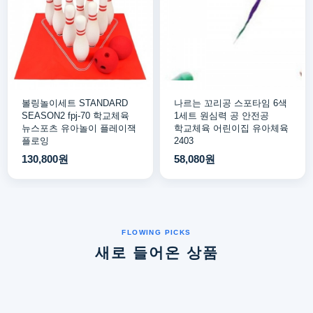
볼링놀이세트 STANDARD
나르는 꼬리공 스포타임 6색
SEASON2 fpj-70 학교체육
1세트 원심력 공 안전공
뉴스포츠 유아놀이 플레이잭
학교체육 어린이집 유아체육
플로잉
2403
130,800원
58,080원
새로 들어온 상품