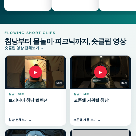
FLOWING SHORT CLIPS
침낭부터 물놀이·피크닉까지, 숏클립 영상
숏클립 영상 전체보기 →
▶
▶
58초
34초
침낭 · 58초
침낭 · 34초
브리니아 침낭 컬렉션
코쿤쉘 거위털 침낭
침낭 전체보기 →
코쿤쉘 제품 보기 →