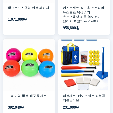
학교스포츠클럽 킨볼 패키지
키즈런세트 경기용 스포타임
뉴스포츠 육상경기
유소년육상 허들 높이뛰기
1,071,000원
달리기 학교체육 2 2403
958,800원
프리미엄 폼볼 배구공 세트
티볼세트+베이스세트 티볼공
티볼글러브
392,040원
231,000원