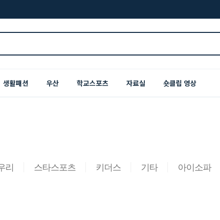
생활패션
우산
학교스포츠
자료실
숏클립 영상
우리
스타스포츠
키더스
기타
아이소파