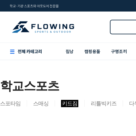
학교·기관 스포츠와 아웃도어 전문몰
☰
전체 카테고리
침낭
캠핑용품
구명조끼
학교스포츠
스포타임
스매싱
키드짐
리틀빅키즈
다