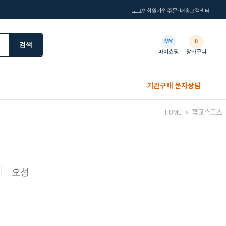
로그인
회원가입
주문·배송
고객센터
MY
0
검색
마이쇼핑
장바구니
기관구매 문자상담
HOME
>
학교스포츠
오성